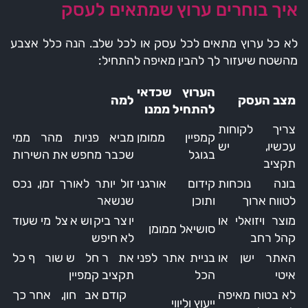
איך בוחרים ערוץ שמתאים לעסק
לא כל ערוץ מתאים לכל עסק או לכל שלב. הנה כלל אצבע
מהשטח שיעזור לך להבין מאיפה להתחיל:
הערוץ שכדאי
מצב העסק
למה
להתחיל ממנו
צריך לקוחות
קמפיין ממומן
מביא פניות מהר ממי
עכשיו, יש
בגוגל
שכבר מחפש את השירות
תקציב
בונה נוכחות
קידום אורגני
זול יותר לאורך זמן, נכס
לטווח ארוך
ותוכן
שנשאר
מוצר ויזואלי או
יוצר ביקוש אצל מי שעוד
סושיאל ממומן
קהל רחב
לא חיפש
האתר ישן או
בניית אתר לפני
אתר חלש שורף כל
איטי
הכל
תקציב קמפיין
לא בטוח מאיפה
קודם אבחון, אחר כך
ייעוץ וליווי