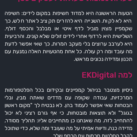
הטעות הראשונה היא למדוד חשיפות במקום לידים: חשיפה
היא לא לקוח. השנייה היא להזרים תקציב לאתר חלש, כך
שקמפיין מצוין מוביל לדף איטי או מבלבל והכסף דולף.
השלישית היא לרדוף אחרי לידים זולים שלא קונים. והרביעית
היא לערבב ערוצים בלי מעקב המרות, כך שאי אפשר לדעת
מה עובד ומה רק עולה. כל אחת מהטעויות האלה נמנעת עם
תכנון ומדידה נכונים מראש.
למה EKDigital
ניסיון מצטבר בניהול קמפיינים ובקידום בכל הפלטפורמות
המרכזיות, עבודה שקופה עם מדדים שאתה מבין, ובלי
הבטחות שאי אפשר לעמוד בהן. לא נבטיח לך "מקום ראשון
בגוגל" ולא תוצאות מובטחות, כי אף גורם רציני לא יכול
להתחייב לזה. מה שאנחנו כן מתחייבים אליו: תהליך מסודר,
מדידה כנה, ודיווח אמיתי על מה שעובד ומה שלא, כדי שתוכל
לקבל החלטות חכמות עם הכסף שלך.