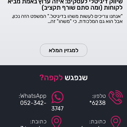
שיווק דיגיטלי לעסקים: איזה ערוץ באמת מביא
לקוחות (ומה סתם שורף תקציב)
"אנחנו צריכים לעשות משהו בדיגיטל." המשפט הזה נכון,
אבל הוא גם המלכודת. כי "משהו" זה…
למגזין המלא
שנפגש
לקפה?
טלפון:
WhatsApp:
052-342-
6238*
3747
כתובת:
כתובת: